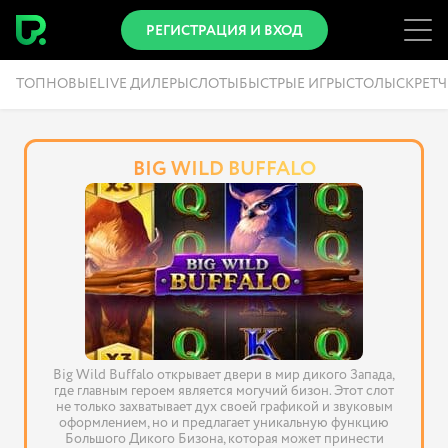
РЕГИСТРАЦИЯ И ВХОД
ТОП
НОВЫЕ
LIVE ДИЛЕРЫ
СЛОТЫ
БЫСТРЫЕ ИГРЫ
СТОЛЫ
СКРЕТЧ
BIG WILD BUFFALO
Big Wild Buffalo открывает двери в мир дикого Запада,
где главным героем является могучий бизон. Этот слот
не только захватывает дух своей графикой и звуковым
оформлением, но и предлагает уникальную функцию
Большого Дикого Бизона, которая может принести