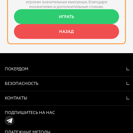
игрокам значительные выигрыши, благодаря
множителям и дополнительным спинам.
ИГРАТЬ
НАЗАД
ПОКЕРДОМ
Игровые Автоматы
Скачать
БЕЗОПАСНОСТЬ
Зеркало
Бонусы И Акции
Условия Предоставления Услуг
Методы Оплаты
Защита Информации
КОНТАКТЫ
Антифорд
ПОДПИШИТЕСЬ НА НАС
advertising@pokerdom.vip
support@pokerdom.vip
ПЛАТЕЖНЫЕ МЕТОДЫ