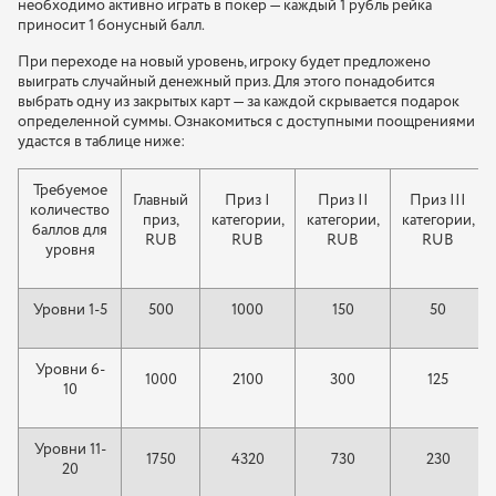
необходимо активно играть в покер — каждый 1 рубль рейка
приносит 1 бонусный балл.
При переходе на новый уровень, игроку будет предложено
выиграть случайный денежный приз. Для этого понадобится
выбрать одну из закрытых карт — за каждой скрывается подарок
определенной суммы. Ознакомиться с доступными поощрениями
удастся в таблице ниже:
Требуемое
Главный
Приз I
Приз II
Приз III
количество
приз,
категории,
категории,
категории,
баллов для
RUB
RUB
RUB
RUB
уровня
Уровни 1-5
500
1000
150
50
Уровни 6-
1000
2100
300
125
10
Уровни 11-
1750
4320
730
230
20