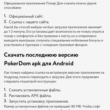
Официальное приложение Покер Дом скачать можно двумя
способами:
Официальный сайт;
Ссылка с нашего сайта.
Какой бы способ выбран не был, загрузка приложения занимает
до 1-2 минуты. Его установка дает возможность не только играть в
покер с комфортом и без привязки к месту, но и оперативно
выводить выигрыши, получать специальные мобильные бонусы и
участвовать в турнирах с солидным призовым фондом.
Скачать последнюю версию
PokerDom apk для Android
Как только найдена ссылка на актуальную версию приложения на
Андроид, можно переходить к загрузке. Для этого предлагаем
следовать пошаговой инструкции:
Скачать установочные файлы.
Распаковать APK файлы.
Запустить установку приложения.
Размер установочных файлов не превышает 80 MB. Чтобы софт