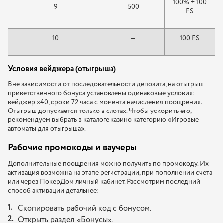
100% + 100
9
500
FS
10
—
100 FS
Условия вейджера (отыгрыша)
Вне зависимости от последовательности депозита, на отыгрыш
приветственного бонуса установлены одинаковые условия:
вейджер х40, сроки 72 часа с момента начисления поощрения.
Отыгрыш допускается только в слотах. Чтобы ускорить его,
рекомендуем выбрать в каталоге казино категорию «Игровые
автоматы для отыгрыша».
Рабочие промокоды и ваучеры
Дополнительные поощрения можно получить по промокоду. Их
активация возможна на этапе регистрации, при пополнении счета
или через ПокерДом личный кабинет. Рассмотрим последний
способ активации детальнее:
Скопировать рабочий код с бонусом.
Открыть раздел «Бонусы».