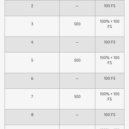
2
—
100 FS
100% + 100
3
500
FS
4
—
100 FS
100% + 100
5
500
FS
6
—
100 FS
100% + 100
7
500
FS
8
—
100 FS